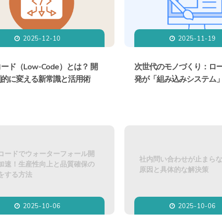
2025-12-10
2025-11-19


ード（Low-Code）とは？ 開
次世代のモノづくり：ロ
劇的に変える新常識と活用術
発が「組み込みシステム
コードでウォーターフォール開
社内問い合わせが止まら
加速！生産性向上と品質確保の
原因と具体的な解決策
をする方法
2025-10-06
2025-10-06

