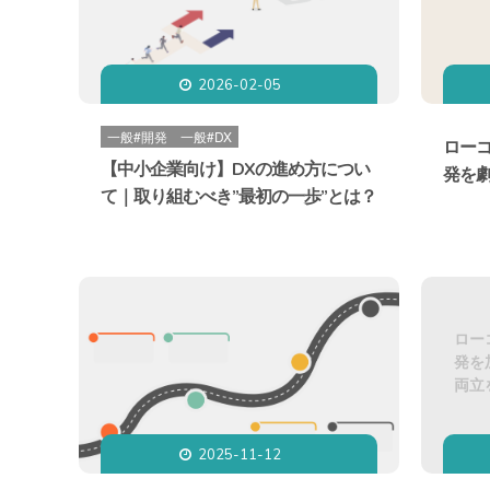
2026-02-05

一般#開発
一般#DX
ローコ
【中小企業向け】DXの進め方につい
発を
て｜取り組むべき”最初の一歩”とは？
ロー
発を
両立
2025-11-12
