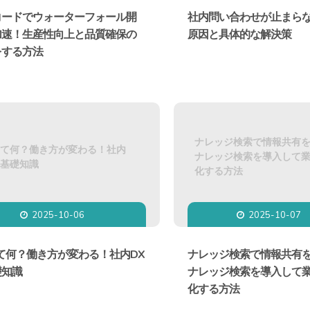
コードでウォーターフォール開
社内問い合わせが止まら
加速！生産性向上と品質確保の
原因と具体的な解決策
をする方法
ナレッジ検索で情報共有
って何？働き方が変わる！社内
ナレッジ検索を導入して
の基礎知識
化する方法
2025-10-06
2025-10-07


て何？働き方が変わる！社内DX
ナレッジ検索で情報共有
礎知識
ナレッジ検索を導入して
化する方法