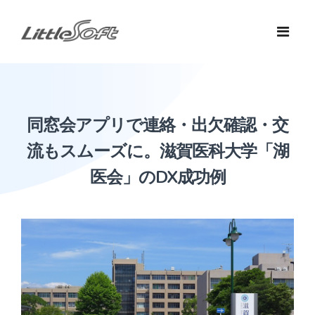
リトルソフトについて
同窓会アプリで連絡・出欠確認・交
事業内容
私たちの未来像
流もスムーズに。滋賀医科大学「湖
製品紹介
ミッション
DXコンサルティング
医会」のDX成功例
導入事例
DX開発
ナレッジAIアシスタント
選ばれる理由
保守運用・改善
dbActable
会社概要
konoMi Space
採用情報